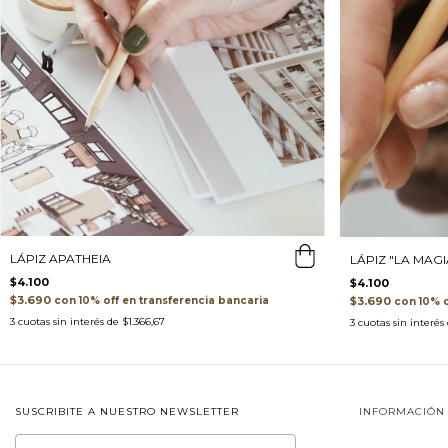
LÁPIZ APATHEIA
LÁPIZ "LA MAGI
$4.100
$4.100
$3.690
$3.690
con
transferencia bancaria
con
3
cuotas sin interés de
$1.366,67
3
cuotas sin interés
SUSCRIBITE A NUESTRO NEWSLETTER
INFORMACIÓN