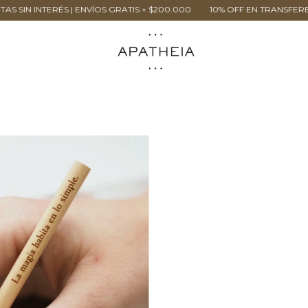
 INTERÉS | ENVÍOS GRATIS + $200.000
10% OFF EN TRANSFERENCIA | 