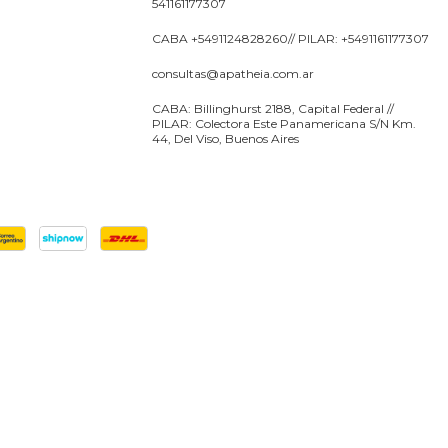
541161177307
CABA +5491124828260// PILAR: +5491161177307
consultas@apatheia.com.ar
CABA: Billinghurst 2188, Capital Federal //
PILAR: Colectora Este Panamericana S/N Km.
44, Del Viso, Buenos Aires