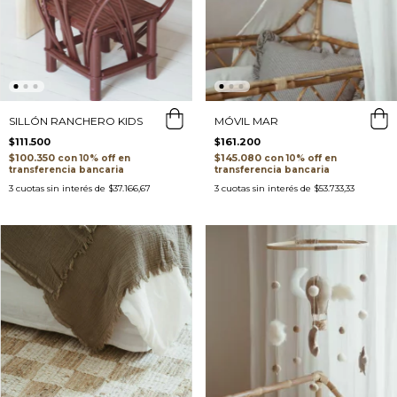
SILLÓN RANCHERO KIDS
MÓVIL MAR
$111.500
$161.200
$100.350
$145.080
con
con
transferencia bancaria
transferencia bancaria
3
cuotas sin interés de
$37.166,67
3
cuotas sin interés de
$53.733,33