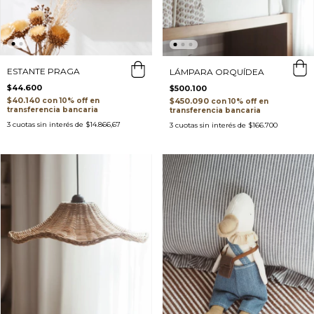
ESTANTE PRAGA
LÁMPARA ORQUÍDEA
$44.600
$500.100
$40.140
$450.090
con
con
transferencia bancaria
transferencia bancaria
3
cuotas sin interés de
$14.866,67
3
cuotas sin interés de
$166.700