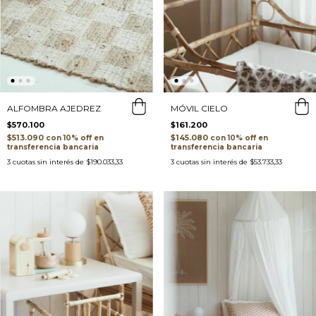
ALFOMBRA AJEDREZ
MÓVIL CIELO
$570.100
$161.200
$513.090
$145.080
con
con
transferencia bancaria
transferencia bancaria
3
cuotas sin interés de
$190.033,33
3
cuotas sin interés de
$53.733,33