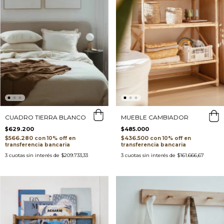
CUADRO TIERRA BLANCO
MUEBLE CAMBIADOR
$629.200
$485.000
$566.280
$436.500
con
con
transferencia bancaria
transferencia bancaria
3
cuotas sin interés de
$209.733,33
3
cuotas sin interés de
$161.666,67