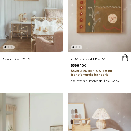
CUADRO PALM
CUADRO ALLEGRA
$588.100
$529.290
con
transferencia bancaria
3
cuotas sin interés de
$196.033,33