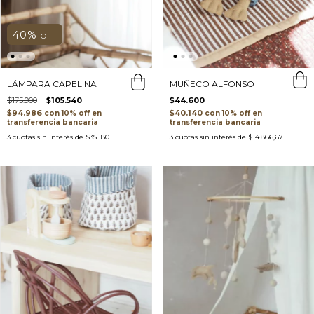
40
%
OFF
MUÑECO ALFONSO
LÁMPARA CAPELINA
$44.600
$175.900
$105.540
$40.140
$94.986
con
con
transferencia bancaria
transferencia bancaria
3
cuotas sin interés de
$14.866,67
3
cuotas sin interés de
$35.180