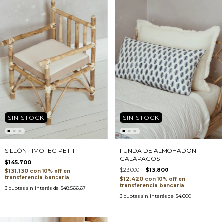
SIN STOCK
SIN STOCK
SILLÓN TIMOTEO PETIT
FUNDA DE ALMOHADÓN
GALÁPAGOS
$145.700
$23.000
$13.800
$131.130
con
transferencia bancaria
$12.420
con
transferencia bancaria
3
cuotas sin interés de
$48.566,67
3
cuotas sin interés de
$4.600