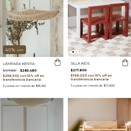
40
%
OFF
SILLA KIDS
LÁMPARA KENTIA
$217.800
$475.800
$285.480
$196.020
con
$256.932
con
transferencia bancaria
transferencia bancaria
3
cuotas sin interés de
$72.600
3
cuotas sin interés de
$95.160