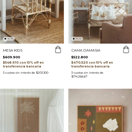
MESA KIDS
CAMA DAMASIA
$609.900
$522.800
$548.910
$470.520
con
con
transferencia bancaria
transferencia bancaria
3
cuotas sin interés de
$203.300
3
cuotas sin interés de
$174.266,67