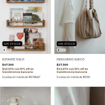
SIN STOCK
SIN STOCK
PERCHERO SUECO
ESTANTE OSLO
$27.300
$47.300
$24.570
$42.570
con
con
transferencia bancaria
transferencia bancaria
3
cuotas sin interés de
$9.100
3
cuotas sin interés de
$15.766,67