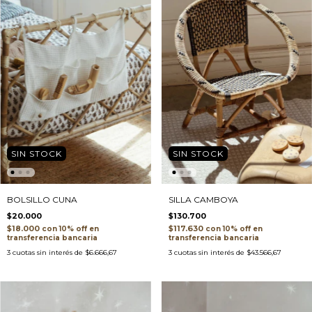
SIN STOCK
SIN STOCK
BOLSILLO CUNA
SILLA CAMBOYA
$20.000
$130.700
$18.000
$117.630
con
con
transferencia bancaria
transferencia bancaria
3
cuotas sin interés de
$6.666,67
3
cuotas sin interés de
$43.566,67