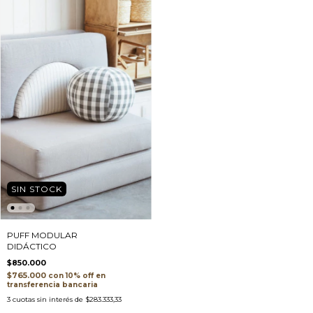
SIN STOCK
PUFF MODULAR
DIDÁCTICO
$850.000
$765.000
con
transferencia bancaria
3
cuotas sin interés de
$283.333,33