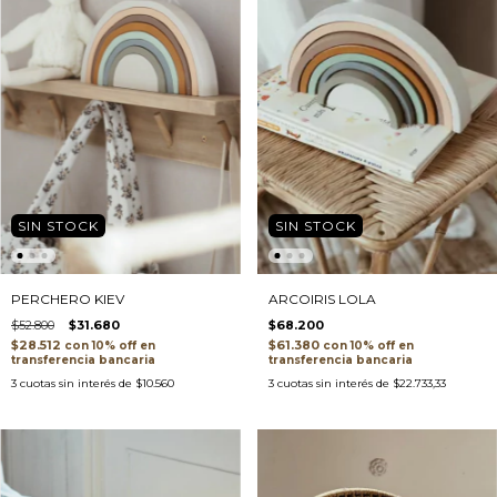
SIN STOCK
SIN STOCK
PERCHERO KIEV
ARCOIRIS LOLA
$52.800
$31.680
$68.200
$28.512
$61.380
con
con
transferencia bancaria
transferencia bancaria
3
cuotas sin interés de
$10.560
3
cuotas sin interés de
$22.733,33