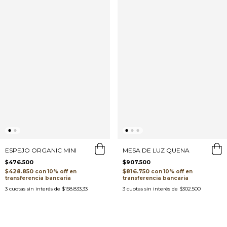
MESA DE LUZ QUENA
ESPEJO ORGANIC MINI
$907.500
$476.500
$816.750
$428.850
con
con
transferencia bancaria
transferencia bancaria
3
cuotas sin interés de
$302.500
3
cuotas sin interés de
$158.833,33