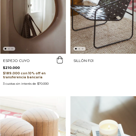
ESPEJO CUYO
SILLÓN FIJI
$210.000
$189.000
con
transferencia bancaria
3
cuotas sin interés de
$70.000