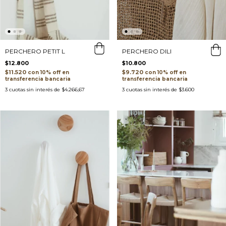
PERCHERO DILI
PERCHERO PETIT L
$10.800
$12.800
$9.720
$11.520
con
con
transferencia bancaria
transferencia bancaria
3
cuotas sin interés de
$3.600
3
cuotas sin interés de
$4.266,67