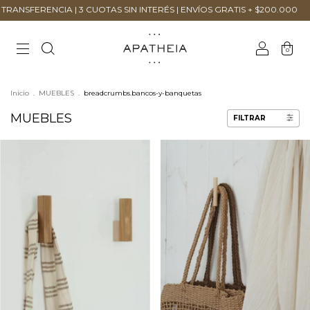
 CUOTAS SIN INTERÉS | ENVÍOS GRATIS + $200.000
10% OFF EN TRANS
0
Inicio
.
MUEBLES
.
breadcrumbs.bancos-y-banquetas
MUEBLES
FILTRAR