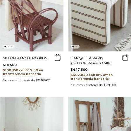
SILLÓN RANCHERO KIDS
BANQUETA PARIS
COTTON RAYADO MINI
$111.500
$447.600
$100.350
con
transferencia bancaria
$402.840
con
transferencia bancaria
3
cuotas sin interés de
$37.166,67
3
cuotas sin interés de
$149.200