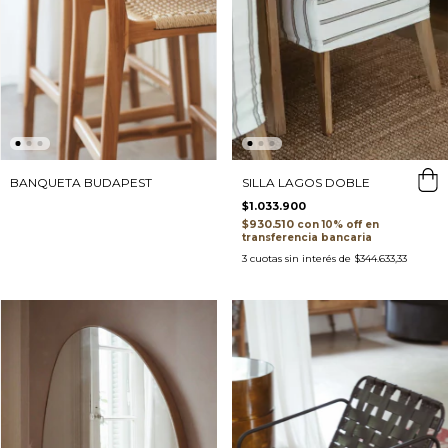
BANQUETA BUDAPEST
SILLA LAGOS DOBLE
$1.033.900
$930.510
con
transferencia bancaria
3
cuotas sin interés de
$344.633,33