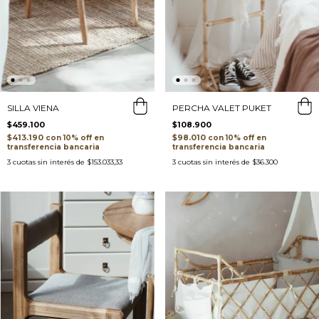
SILLA VIENA
PERCHA VALET PUKET
$459.100
$108.900
$413.190
$98.010
con
con
transferencia bancaria
transferencia bancaria
3
cuotas sin interés de
$153.033,33
3
cuotas sin interés de
$36.300