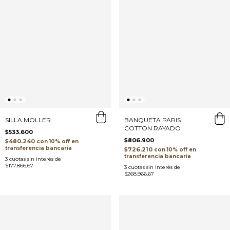
SILLA MOLLER
BANQUETA PARIS
COTTON RAYADO
$533.600
$806.900
$480.240
con
transferencia bancaria
$726.210
con
transferencia bancaria
3
cuotas sin interés de
$177.866,67
3
cuotas sin interés de
$268.966,67