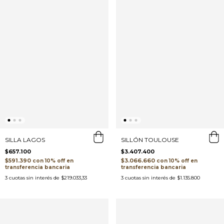
SILLA LAGOS
SILLÓN TOULOUSE
$657.100
$3.407.400
$591.390
$3.066.660
con
con
transferencia bancaria
transferencia bancaria
3
cuotas sin interés de
$219.033,33
3
cuotas sin interés de
$1.135.800