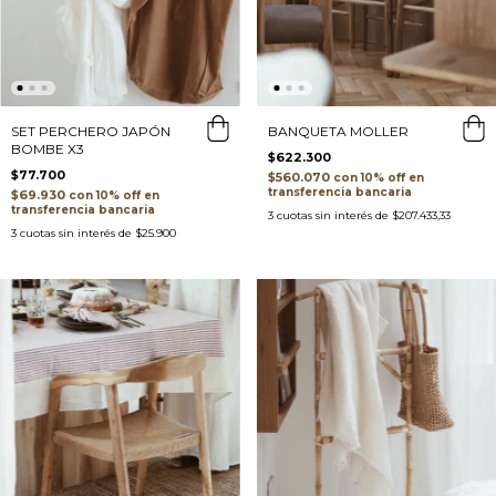
BANQUETA MOLLER
SET PERCHERO JAPÓN
BOMBE X3
$622.300
$77.700
$560.070
con
transferencia bancaria
$69.930
con
transferencia bancaria
3
cuotas sin interés de
$207.433,33
3
cuotas sin interés de
$25.900