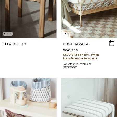
SILLA TOLEDO
CUNA DAMASIA
$641.900
$577.710
con
transferencia bancaria
3
cuotas sin interés de
$213.966,67