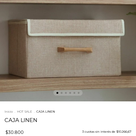
Inicio
.
HOT SALE
.
CAJA LINEN
CAJA LINEN
$30.800
3
cuotas sin interés de
$10.266,67