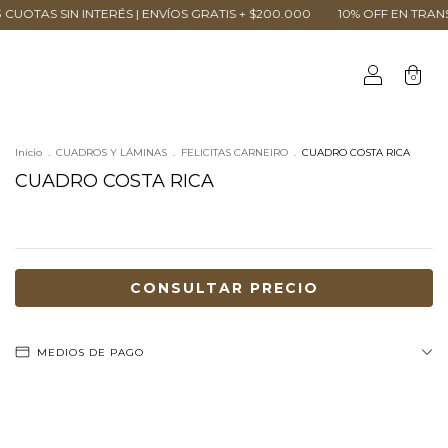
RÉS | ENVÍOS GRATIS + $200.000
10% OFF EN TRANSFERENCIA | 3 CUO
0
Inicio
.
CUADROS Y LÁMINAS
.
FELICITAS CARNEIRO
.
CUADRO COSTA RICA
CUADRO COSTA RICA
MEDIOS DE PAGO