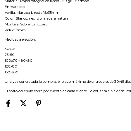
Material: Papel fotografico luster 260 gr - Harman
Enmarcado.
Varilla: Marupa L recta 15x35mm
Color: Blanco, negro o madera natural
Montaje: Sobre fomboard
Vidrio: 2mm.
Medidas a elección:
30x45
75x50
100x70 - 80x80
120x80
150x100
Una vez concretada la compra, el plazo máximo de entrega es de 30/45 días
El costo del envio corre por cuenta de cada cliente. Se cotizará el valor del m