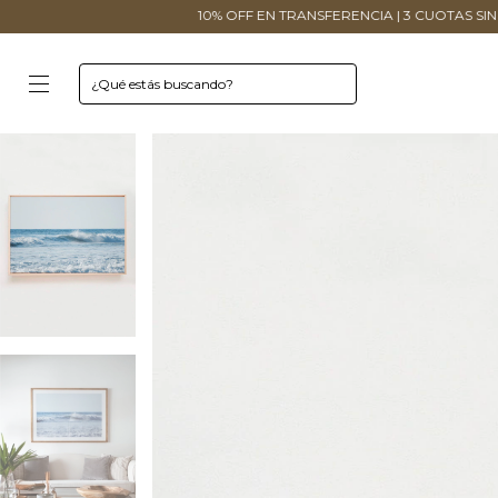
10% OFF EN TRANSFERENCIA | 3 CUOTAS SIN INTERÉS | ENVÍOS