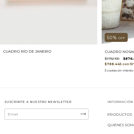
50
%
OFF
CUADRO RÍO DE JANEIRO
CUADRO NOSA
$1.752.100
$876.
$788.445
con
3
cuotas sin interés
SUSCRIBITE A NUESTRO NEWSLETTER
INFORMACIÓN
PRODUCTOS
QUIENES SO