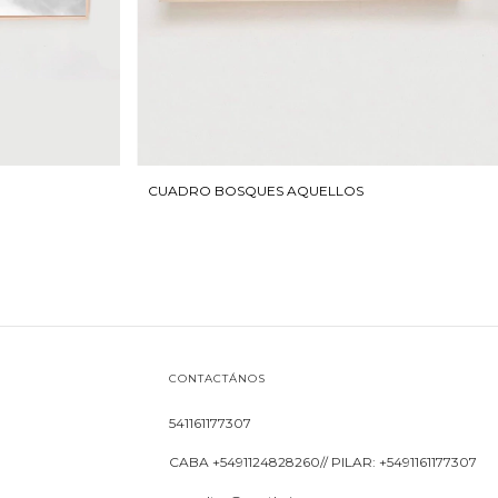
CUADRO BOSQUES AQUELLOS
CONTACTÁNOS
541161177307
CABA +5491124828260// PILAR: +5491161177307