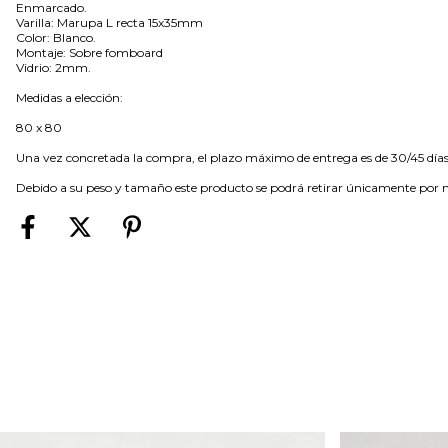
Enmarcado.
Varilla: Marupa L recta 15x35mm
Color: Blanco.
Montaje: Sobre fomboard
Vidrio: 2mm.
Medidas a elección:
80 x 80
Una vez concretada la compra, el plazo máximo de entrega es de 30/45 días
Debido a su peso y tamaño este producto se podrá retirar únicamente por nues