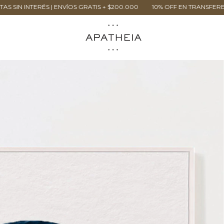
| ENVÍOS GRATIS + $200.000
10% OFF EN TRANSFERENCIA | 3 CUOTAS 