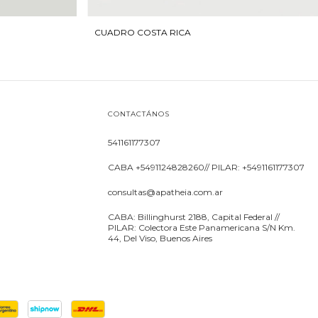
CUADRO COSTA RICA
CONTACTÁNOS
541161177307
CABA +5491124828260// PILAR: +5491161177307
consultas@apatheia.com.ar
CABA: Billinghurst 2188, Capital Federal //
PILAR: Colectora Este Panamericana S/N Km.
44, Del Viso, Buenos Aires