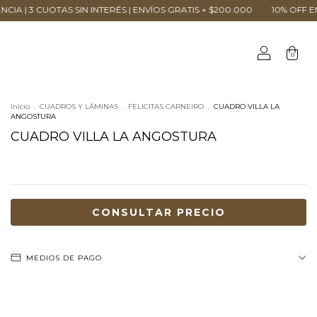
SIN INTERÉS | ENVÍOS GRATIS + $200.000
10% OFF EN TRANSFERENCIA 
0
Inicio
.
CUADROS Y LÁMINAS
.
FELICITAS CARNEIRO
.
CUADRO VILLA LA
ANGOSTURA
CUADRO VILLA LA ANGOSTURA
MEDIOS DE PAGO