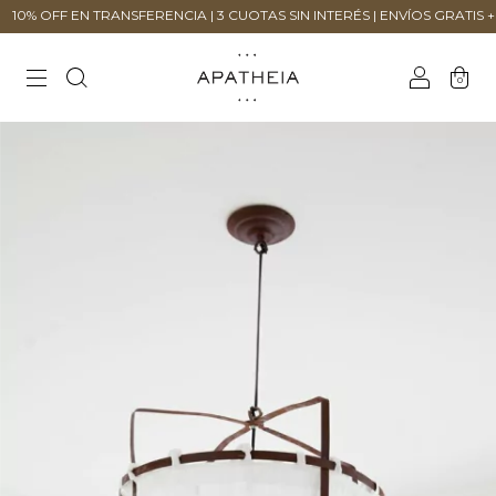
F EN TRANSFERENCIA | 3 CUOTAS SIN INTERÉS | ENVÍOS GRATIS + $200.0
0