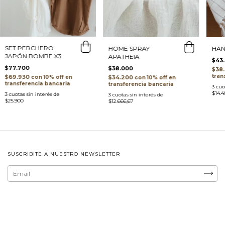
SET PERCHERO
HOME SPRAY
HAN
JAPÓN BOMBE X3
APATHEIA
$43
$77.700
$38.000
$38
tran
$69.930
$34.200
con
con
transferencia bancaria
transferencia bancaria
3
cuo
$14.4
3
cuotas sin interés de
3
cuotas sin interés de
$25.900
$12.666,67
SUSCRIBITE A NUESTRO NEWSLETTER