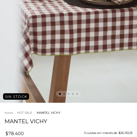
SIN STOCK
Inicio
.
HOT SALE
.
MANTEL VICHY
MANTEL VICHY
$78.400
3
cuotas sin interés de
$26.133,33