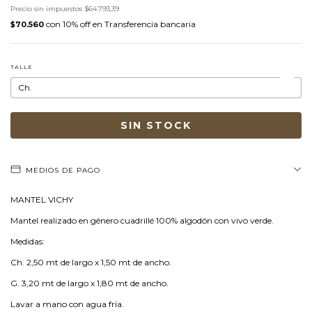
Precio sin impuestos
$64.793,39
con
Transferencia bancaria
$70.560
TALLE
MEDIOS DE PAGO
MANTEL VICHY
Mantel realizado en género cuadrillé 100% algodón con vivo verde.
Medidas:
Ch. 2,50 mt de largo x 1,50 mt de ancho.
G. 3,20 mt de largo x 1,80 mt de ancho.
Lavar a mano con agua fría.