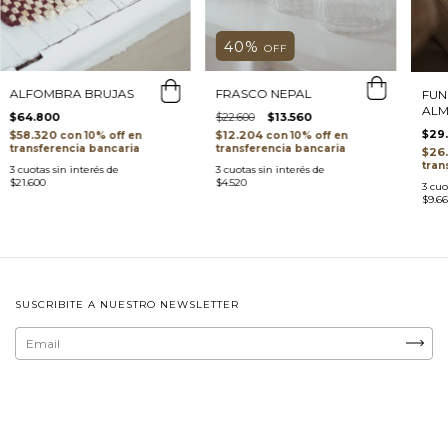
40
%
OFF
ALFOMBRA BRUJAS
FRASCO NEPAL
FUN
ALM
$64.800
$22.600
$13.560
$29
$58.320
$12.204
con
con
transferencia bancaria
transferencia bancaria
$26
tran
3
cuotas sin interés de
3
cuotas sin interés de
$21.600
$4.520
3
cuo
$9.66
SUSCRIBITE A NUESTRO NEWSLETTER