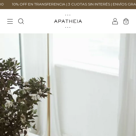
% OFF EN TRANSFERENCIA | 3 CUOTAS SIN INTERÉS | ENVÍOS GRATIS + $2
0