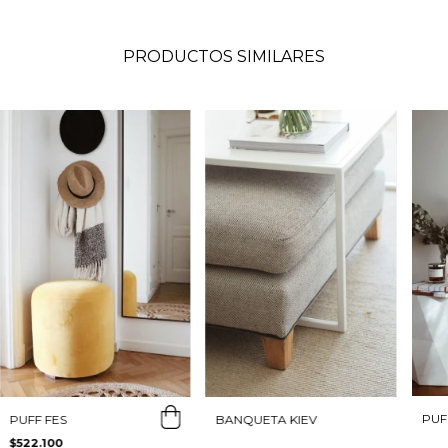
PRODUCTOS SIMILARES
PUF
BANQUETA KIEV
PUFF FES
$522.100