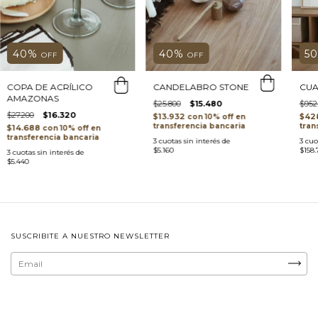
40
%
40
%
5
OFF
OFF
COPA DE ACRÍLICO
CANDELABRO STONE
CUA
AMAZONAS
$25.800
$15.480
$952
$27.200
$16.320
$13.932
$42
con
transferencia bancaria
tran
$14.688
con
transferencia bancaria
3
cuotas sin interés de
3
cuo
$5.160
$158.
3
cuotas sin interés de
$5.440
SUSCRIBITE A NUESTRO NEWSLETTER