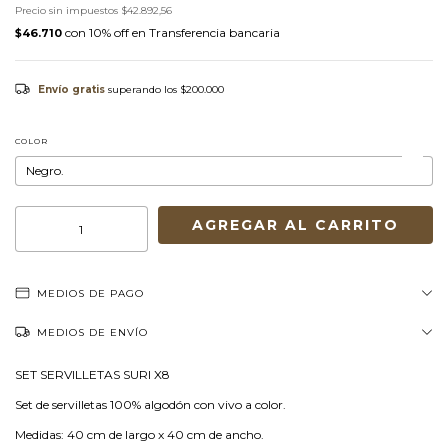
Precio sin impuestos
$42.892,56
con
Transferencia bancaria
$46.710
Envío gratis
superando los
$200.000
COLOR
MEDIOS DE PAGO
MEDIOS DE ENVÍO
SET SERVILLETAS SURI X8
Set de servilletas 100% algodón con vivo a color.
Medidas: 40 cm de largo x 40 cm de ancho.