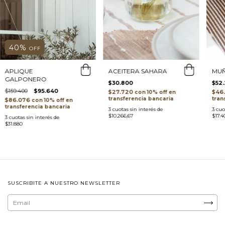
40
%
OFF
APLIQUE
MUÑ
ACEITERA SAHARA
GALPONERO
$52
$30.800
$159.400
$95.640
$46
$27.720
con
tran
transferencia bancaria
$86.076
con
transferencia bancaria
3
cuo
3
cuotas sin interés de
$17.4
$10.266,67
3
cuotas sin interés de
$31.880
SUSCRIBITE A NUESTRO NEWSLETTER