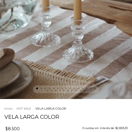
Inicio
.
HOT SALE
.
VELA LARGA COLOR
VELA LARGA COLOR
$8.500
3
cuotas sin interés de
$2.833,33