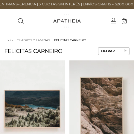
ENCIA | 3 CUOTAS SIN INTERÉS | ENVÍOS GRATIS + $200.000
10% OFF
0
Inicio
.
CUADROS Y LÁMINAS
.
FELICITAS CARNEIRO
FELICITAS CARNEIRO
FILTRAR