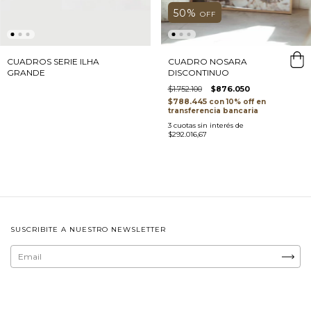
50
%
OFF
CUADROS SERIE ILHA
CUADRO NOSARA
GRANDE
DISCONTINUO
$1.752.100
$876.050
$788.445
con
transferencia bancaria
3
cuotas sin interés de
$292.016,67
SUSCRIBITE A NUESTRO NEWSLETTER