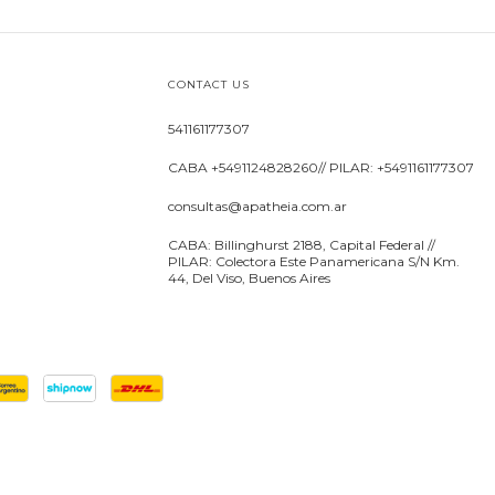
CONTACT US
541161177307
CABA +5491124828260// PILAR: +5491161177307
consultas@apatheia.com.ar
CABA: Billinghurst 2188, Capital Federal //
PILAR: Colectora Este Panamericana S/N Km.
44, Del Viso, Buenos Aires