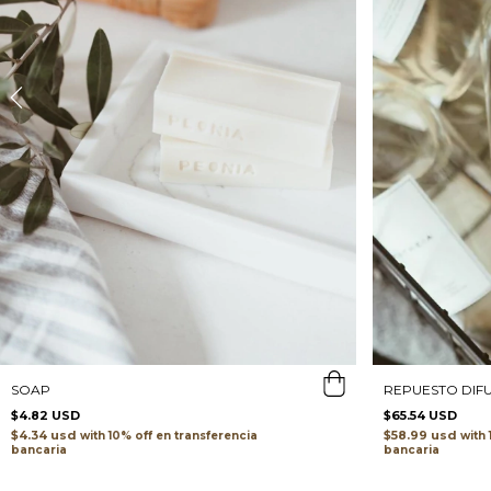
REPUESTO DIFU
SOAP
$65.54 USD
$4.82 USD
$58.99 usd
$4.34 usd
with
with
transferencia
bancaria
bancaria