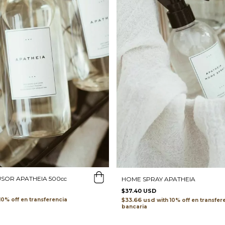
SOR APATHEIA 500cc
HOME SPRAY APATHEIA
$37.40 USD
transferencia
$33.66 usd
with
transfer
bancaria