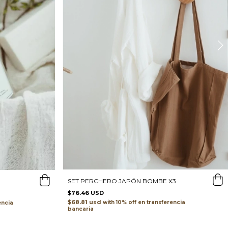
SET PERCHERO JAPÓN BOMBE X3
$76.46 USD
$68.81 usd
with
transferencia
encia
bancaria