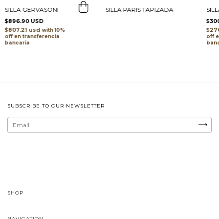
SILLA GERVASONI
SIL
SILLA PARIS TAPIZADA
$896.90 USD
$30
$807.21 usd
$27
with
transferencia
bancaria
banc
SUBSCRIBE TO OUR NEWSLETTER
SHOP
NAVIGATION