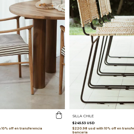
SILLA CHILE
$245.53 USD
$220.98 usd
h
transferencia
with
transf
bancaria