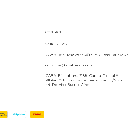
CONTACT US
541161177307
CABA +5491124828260// PILAR: +5491161177307
consultas@apatheia.com.ar
CABA: Billinghurst 2188, Capital Federal //
PILAR: Colectora Este Panamericana S/N Km.
44, Del Viso, Buenos Aires