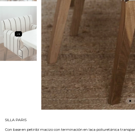
+9
SILLA PARIS
Con base en petiribí macizo con terminación en laca poliuretánica transpar