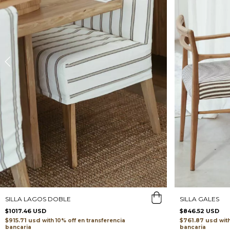
SILLA GALES
SILLA LAGOS DOBLE
$846.52 USD
$1017.46 USD
$761.87 usd
$915.71 usd
wit
with
transferencia
bancaria
bancaria