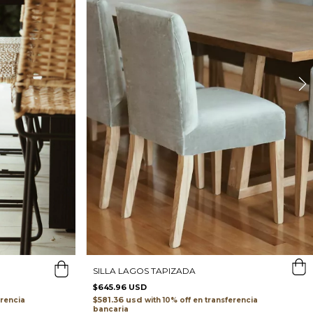
SILLA LAGOS TAPIZADA
$645.96 USD
$581.36 usd
erencia
with
transferencia
bancaria