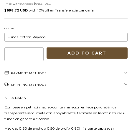
Price without taxes
$641.61 USD
with
Transferencia bancaria
$698.72 USD
COLOR
PAYMENT METHODS
SHIPPING METHODS
SILLA PARIS
Con base en petiribí macizo con terminación en laca poliuretánica
transparente semi mate con apoyabrazos, tapizada en lienzo natural +
funda en género a elección.
Medidas 0,60 de ancho x 0,50 de prof x 0,90h (la parte tapizada).