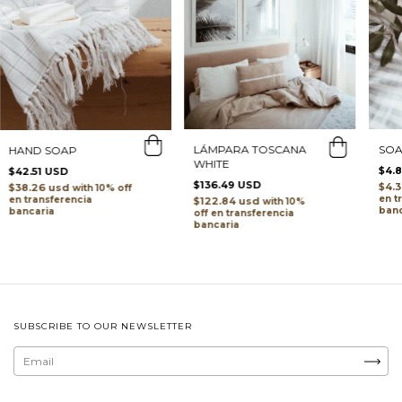
LÁMPARA TOSCANA
SO
HAND SOAP
WHITE
$4.
$42.51 USD
$136.49 USD
$4.
$38.26 usd
with
t
transferencia
$122.84 usd
with
banc
bancaria
transferencia
bancaria
SUBSCRIBE TO OUR NEWSLETTER