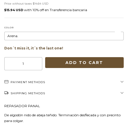
Price without taxes
$14.64 USD
with
Transferencia bancaria
$15.94 USD
COLOR
Don´t miss it, it´s the last one!
PAYMENT METHODS
SHIPPING METHODS
REPASADOR PANAL
De algodón nido de abeja teñido. Terminación desflecada y con precinto
para colgar.