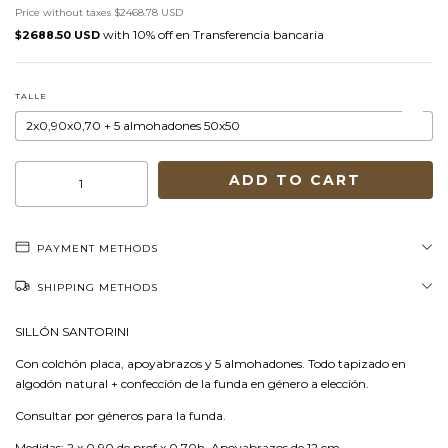
Price without taxes
$2468.78 USD
with
Transferencia bancaria
$2688.50 USD
TALLE
PAYMENT METHODS
SHIPPING METHODS
SILLÓN SANTORINI
Con colchón placa, apoyabrazos y 5 almohadones. Todo tapizado en
algodón natural + confección de la funda en género a elección.
Consultar por géneros para la funda.
Medidas: 2 x 0,90 de prof x 0,70h. Apoyabrazos de 12 cm