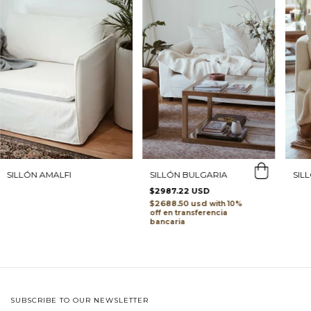
SILLÓN AMALFI
SILLÓN BULGARIA
SIL
$2987.22 USD
$2688.50 usd
with
transferencia
bancaria
SUBSCRIBE TO OUR NEWSLETTER